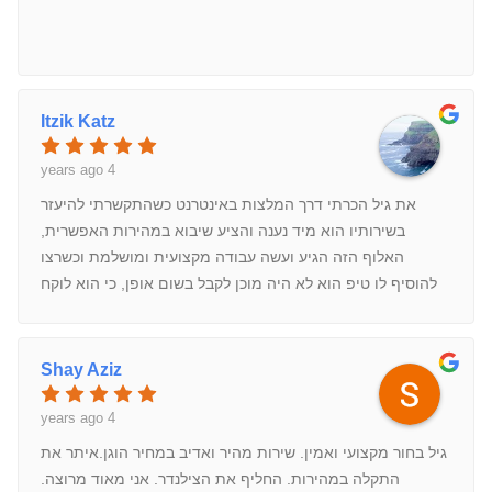
Itzik Katz
4 years ago
את גיל הכרתי דרך המלצות באינטרנט כשהתקשרתי להיעזר
בשירותיו הוא מיד נענה והציע שיבוא במהירות האפשרית,
האלוף הזה הגיע ועשה עבודה מקצועית ומושלמת וכשרצו
להוסיף לו טיפ הוא לא היה מוכן לקבל בשום אופן, כי הוא לוקח
רק מה שמגיע לו.השירות ואדיבות היו מצוינים המחיר היה סופר
הוגן והמקצועיות היתה ניכרת במהלך כל העבודה, אז מי
שהתלבט עד עכשיו את מי להזמין, מעכשיו כבר לא צריך
Shay Aziz
להתלבט רק את גיל המנעולן ואני מוסיף גיל המנעולן האלוף,
תודה איש יקר
4 years ago
גיל בחור מקצועי ואמין. שירות מהיר ואדיב במחיר הוגן.איתר את
התקלה במהירות. החליף את הצילנדר. אני מאוד מרוצה.